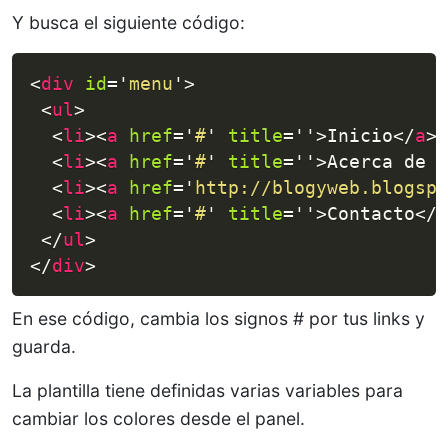
Y busca el siguiente código:
<
div
id
=
'
menu
'
>
<
ul
>
<
li
>
<
a
href
=
'
#
'
title
=
'
'
>
Inicio
</
a
>
<
<
li
>
<
a
href
=
'
#
'
title
=
'
'
>
Acerca de m
<
li
>
<
a
href
=
'
http://blogyweb.blogspo
<
li
>
<
a
href
=
'
#
'
title
=
'
'
>
Contacto
</
a
</
ul
>
</
div
>
En ese código, cambia los signos # por tus links y
guarda.
La plantilla tiene definidas varias variables para
cambiar los colores desde el panel.