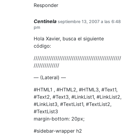
Responder
Centinela
septiembre 13, 2007 a las 6:48
pm
Hola Xavier, busca el siguiente
código:
////////////////////////////////////////////////
//////////////
— (Lateral) —
#HTML1 , #HTML2, #HTML3, #Text1,
#Text2, #Text3, #LinkList1, #LinkList2,
#LinkList3, #TextList1, #TextList2,
#TextList3
margin-bottom: 20px;
#sidebar-wrapper h2