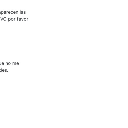
aparecen las
IVO por favor
que no me
des.