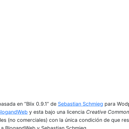
 basada en “Blix 0.9.1” de
Sebastian Schmieg
para Wodp
BlogandWeb
y esta bajo una licencia
Creative Commo
les (no comerciales) con la única condición de que res
k a BlogandWeb y Sebastian Schmieg.