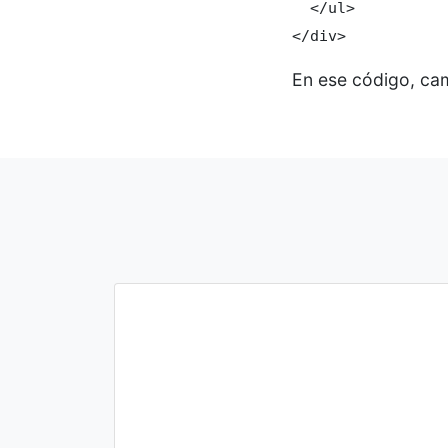
  </ul>

</div>
En ese código, cam