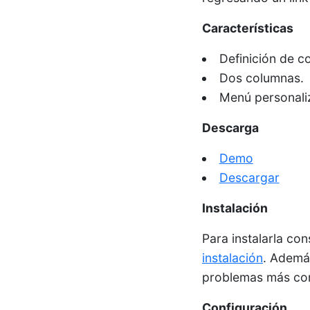
Características
Definición de co
Dos columnas.
Menú personali
Descarga
Demo
Descargar
Instalación
Para instalarla con
instalación
. Ademá
problemas más com
Configuración