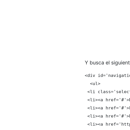
Y busca el siguien
<div id='navigatio
  <ul>

 <li class='selec
 <li><a href='#'>
 <li><a href='#'>
 <li><a href='#'>
 <li><a href='htt