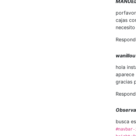
MANUE
porfavor
cajas co
necesito
Respond
wanillou
hola inst
aparece 
gracias 
Respond
Observ
busca es
#navbar-