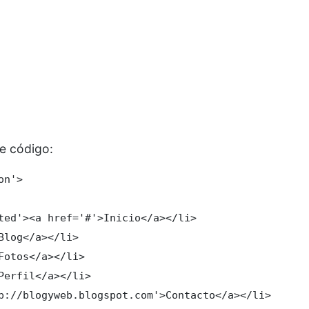
te código:
n'>

ted'><a href='#'>Inicio</a></li>

Blog</a></li>

Fotos</a></li>

Perfil</a></li>

p://blogyweb.blogspot.com'>Contacto</a></li>
