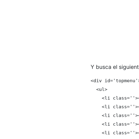
Y busca el siguien
<div id='topmenu'>
  <ul>

    <li class=''>
    <li class=''>
    <li class=''>
    <li class=''>
    <li class=''>