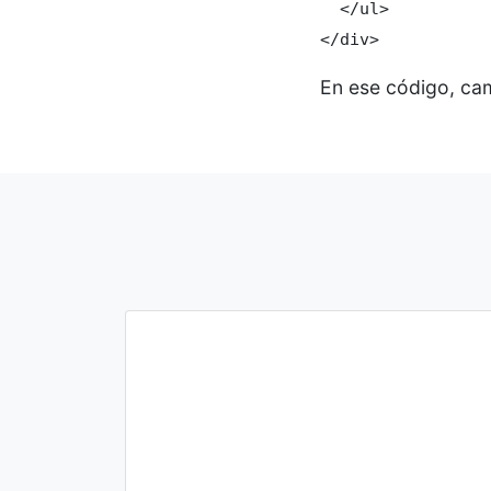
  </ul>

</div>
En ese código, cam