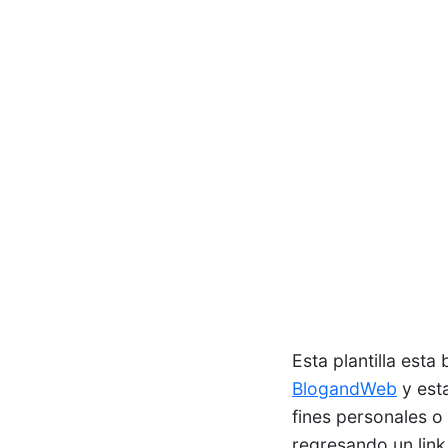
Esta plantilla est
BlogandWeb
y esta
fines personales o
regresando un lin