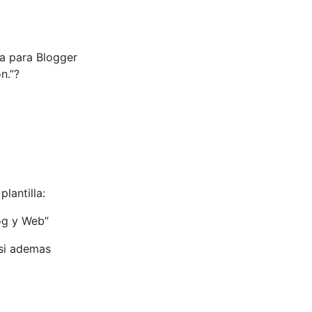
da para Blogger
n.”?
lantilla:
og y Web”
 si ademas