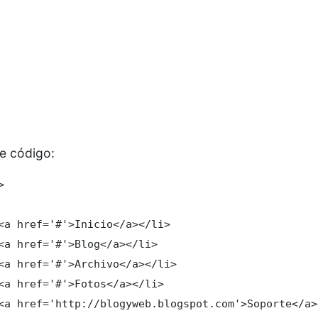
te código:


<a href='#'>Inicio</a></li>

<a href='#'>Blog</a></li>

<a href='#'>Archivo</a></li>

<a href='#'>Fotos</a></li>

<a href='http://blogyweb.blogspot.com'>Soporte</a><