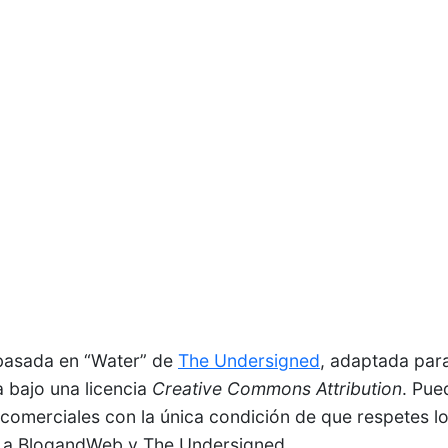
a basada en “Water” de
The Undersigned
, adaptada par
 bajo una licencia
Creative Commons Attribution
. Pue
 comerciales con la única condición de que respetes lo
k a BlogandWeb y The Undersigned.