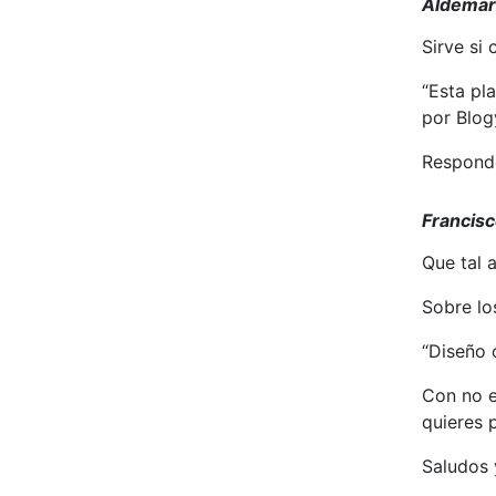
Aldemar
Sirve si
“Esta pl
por Blog
Respond
Francis
Que tal 
Sobre los
“Diseño 
Con no e
quieres 
Saludos y