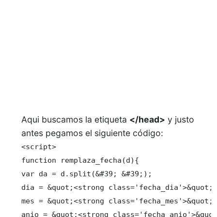
Aqui buscamos la etiqueta
</head>
y justo
antes pegamos el siguiente código:
<script>

function remplaza_fecha(d){

var da = d.split(&#39; &#39;);

dia = &quot;<strong class='fecha_dia'>&quot;+
mes = &quot;<strong class='fecha_mes'>&quot;+
anio = &quot;<strong class='fecha_anio'>&quot