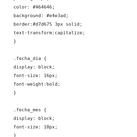
color: #464646;

background: #e4e3ad;

border:#d7d675 3px solid;

text-transform:capitalize;

}

.fecha_dia {

display: block;

font-size: 16px;

font-weight:bold;

}

.fecha_mes {

display: block;

font-size: 10px;

}
