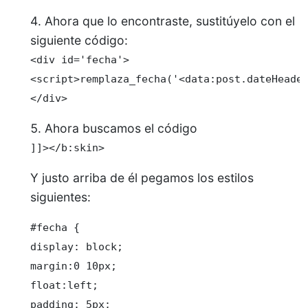
Ahora que lo encontraste, sustitúyelo con el
siguiente código:
<div id='fecha'>

<script>remplaza_fecha('<data:post.dateHeader
</div>
Ahora buscamos el código
]]></b:skin>
Y justo arriba de él pegamos los estilos
siguientes:
#fecha {

display: block;

margin:0 10px;

float:left;

padding: 5px;
