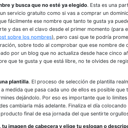
ombre y busca que no esté ya elegido
. Esta es una pa
r un servicio gratuito como si vas a comprar un domini
que fácilmente ese nombre que tanto te gusta ya pued
erte y das en el clavo desde el primer momento (para e
ost sobre los nombres
), pero casi que te podría prom
ración, sobre todo al comprobar que ese nombre de d
upado por un blog que no actualiza desde hace cinco 
e que te gusta y que está libre, no te olvides de regi
una plantilla
. El proceso de selección de plantilla rea
 y a medida que pasa cada uno de ellos es posible que 
mines dejándolo. Por eso es importante que lo limites a 
es cambiarla más adelante. Finaliza el día colocando tu
producto final de esa jornada del que sentirte orgullo
o, tu imagen de cabecera y elige tu eslogan o descrip