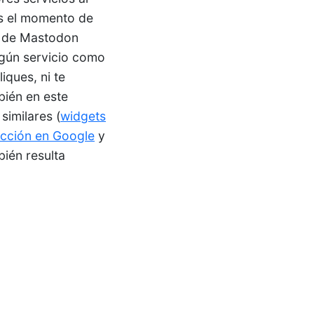
s el momento de
a de Mastodon
algún servicio como
iques, ni te
bién en este
similares (
widgets
ección en Google
y
bién resulta