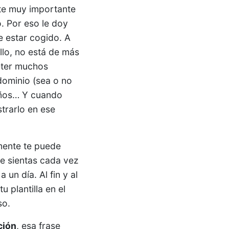
rte muy importante
o. Por eso le doy
e estar cogido. A
llo, no está de más
eter muchos
ominio (sea o no
años… Y cuando
strarlo en ese
lmente te puede
te sientas cada vez
un día. Al fin y al
 plantilla en el
so.
ción
, esa frase