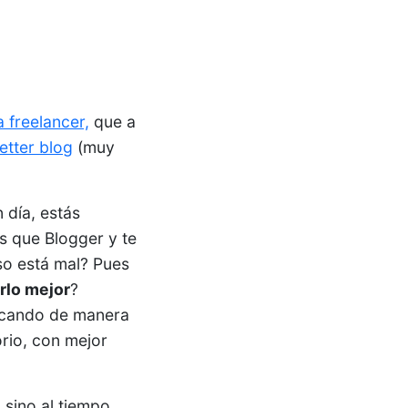
 freelancer,
que a
etter blog
(muy
 día, estás
s que Blogger y te
so está mal? Pues
rlo mejor
?
icando de manera
rio, con mejor
 sino al tiempo