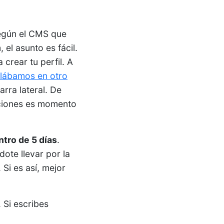
según el CMS que
el asunto es fácil.
crear tu perfil. A
blábamos en otro
rra lateral. De
cciones es momento
ntro de 5 días
.
ote llevar por la
Si es así, mejor
 Si escribes