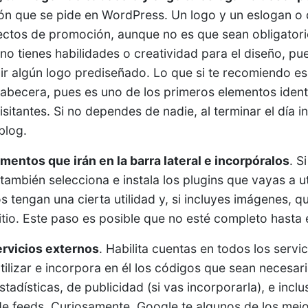
ón que se pide en WordPress. Un logo y un eslogan o 
efectos de promoción, aunque no es que sean obligato
 no tienes habilidades o creatividad para el diseño, pu
ir algún logo prediseñado. Lo que si te recomiendo e
cabecera, pues es uno de los primeros elementos identi
visitantes. Si no dependes de nadie, al terminar el día 
blog.
lementos que irán en la barra lateral e incorpóralos
. S
también selecciona e instala los plugins que vayas a ut
s tengan una cierta utilidad y, si incluyes imágenes, 
itio. Este paso es posible que no esté completo hasta e
servicios externos
. Habilita cuentas en todos los servi
tilizar e incorpora en él los códigos que sean necesa
stadísticas, de publicidad (si vas incorporarla), e incl
e feeds. Curiosamente, Google te algunos de los mejor