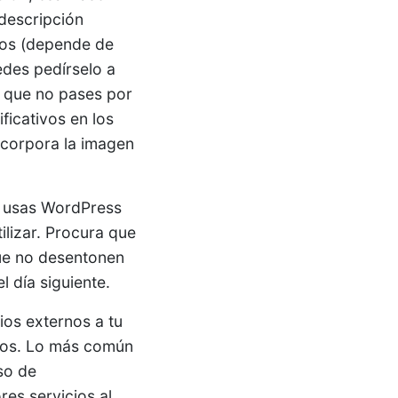
descripción
rios (depende de
edes pedírselo a
s que no pases por
ficativos en los
incorpora la imagen
i usas WordPress
ilizar. Procura que
que no desentonen
l día siguiente.
cios externos a tu
rios. Lo más común
uso de
es servicios al