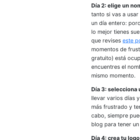
Día 2: elige un n
tanto si vas a usa
un día entero: por
lo mejor tienes su
que revises
este p
momentos de frust
gratuito) está oc
encuentres el nombr
mismo momento.
Día 3: selecciona 
llevar varios días
más frustrado y ter
cabo, siempre pued
blog para tener un 
Día 4: crea tu log