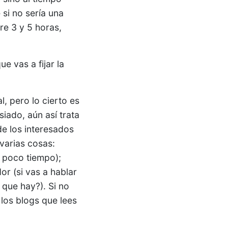
si no sería una
re 3 y 5 horas,
e vas a fijar la
l, pero lo cierto es
iado, aún así trata
de los interesados
 varias cosas:
l poco tiempo);
r (si vas a hablar
 que hay?). Si no
los blogs que lees