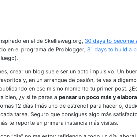
inspirado en el de Skelliewag.org,
30 days to become a
ado en el programa de Problogger,
31 days to build a b
 luego).
s, crear un blog suele ser un acto impulsivo. Un buen
favoritos y, en un arranque de pasión, te vas a digamo
 publicando en ese mismo momento tu primer post. ¿E
a bien, ¿y si te paras a
pensar un poco más y elabora
omas 12 días (más uno de estreno) para hacerlo, ded
 cada tarea. Seguro que consigues algo más satisfacto
s te reporte en primera instancia más visitas.
con “día” no me estoy refiriendo a todo un día laboral,